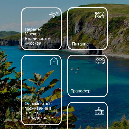
Перелет
Москва-
Владивосток
-Москва
Питание
Трансфер
Одноместное
проживание в
отеле в
г. Владивосток